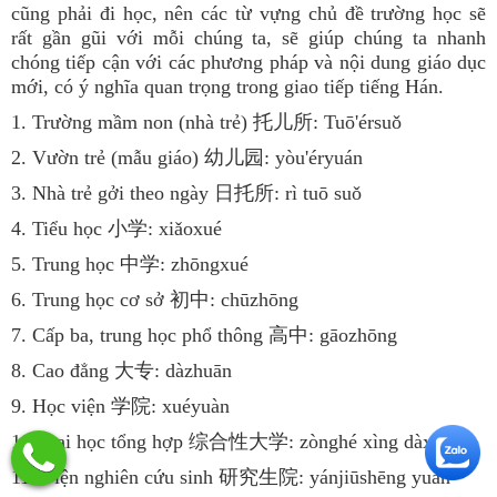
cũng phải đi học, nên các từ vựng chủ đề trường học sẽ
rất gần gũi với mỗi chúng ta, sẽ giúp chúng ta nhanh
chóng tiếp cận với các phương pháp và nội dung giáo dục
mới, có ý nghĩa quan trọng trong giao tiếp tiếng Hán.
1. Trường mầm non (nhà trẻ) 托儿所: Tuō'érsuǒ
2. Vườn trẻ (mẫu giáo) 幼儿园: yòu'éryuán
3. Nhà trẻ gởi theo ngày 日托所: rì tuō suǒ
4. Tiểu học 小学: xiǎoxué
5. Trung học 中学: zhōngxué
6. Trung học cơ sở 初中: chūzhōng
7. Cấp ba, trung học phổ thông 高中: gāozhōng
8. Cao đẳng 大专: dàzhuān
9. Học viện 学院: xuéyuàn
10. Đại học tổng hợp 综合性大学: zònghé xìng dàxué
11. Viện nghiên cứu sinh 研究生院: yánjiūshēng yuàn