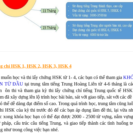
g chỉ HSK 1, HSK 2, HSK 3, HSK 4
 muốn học và thi lấy chứng HSK từ 1- 4, các bạn có thể tham gia
KHÓ
N TỪ ĐẦU
tại trung tâm tiếng Trung Hoàng Liên từ 4-6 tháng là c
in ôn thi và tham gia kỳ thi lấy chứng chỉ tiếng Trung quốc tế HSK
m đã xây dựng lên lộ trình học bài bản, sát với giao tiếp, sát với các đ
ó thể dễ dàng đạt điểm số cao. Trong quá trình học, trung tâm cũng lu
thi HSK của kỳ thi trước đó để các bạn áp dụng làm đề thi, lại vừa nh
c xong khóa học bạn có thể đạt được 2000 - 2500 từ vựng, nắm vựng
 pháp, cấu trúc câu tiếng Trung, và giao tiếp thành các tình huống t
g như trong công việc bạn nhé.