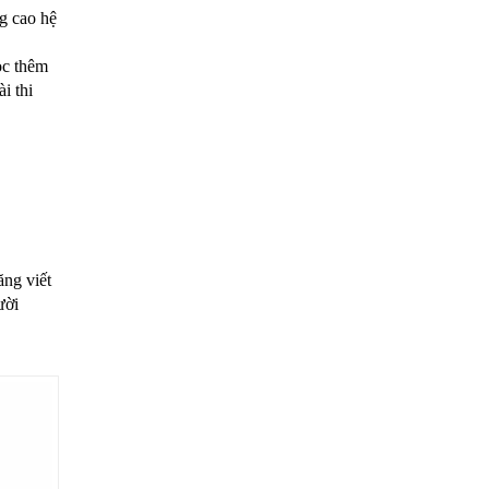
g cao hệ
ọc thêm
i thi
ăng viết
ười