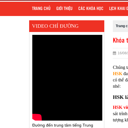
TRANG CHỦ
GIỚI THIỆU
CÁC KHÓA HỌC
LỊCH KHAI 
VIDEO CHỈ ĐƯỜNG
Trang 
Khóa t
16/08/
Chúng 
HSK
đan
có thể đ
nhé:
HSK là
HSK vi
sát trì
tượng kh
Đường đến trung tâm tiếng Trung