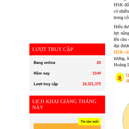
HSK đối 
có nhiều
trong cô
Hiểu đượ
lực nâng
lên cho 
đạt đượ
LƯỢT TRUY CẬP
HSK cấ
tượng, l
Đang online
20
Hoàng L
Hôm nay
2144
Lượt truy cập
18,321,375
LỊCH KHAI GIẢNG THÁNG
NÀY
Tin tức mới