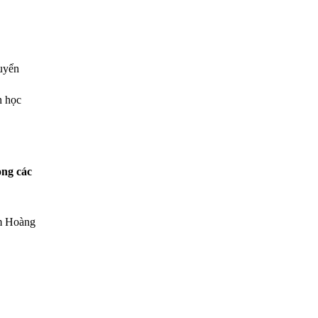
uyển
n học
ong các
âm Hoàng