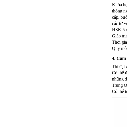
Khóa học
thống ng
cấp, bư
các từ v
HSK 5 đ
Giáo tr
Thời gia
Quy mô 
4. Cam 
Thi đạt 
Có thể đ
những đ
Trung 
Có thể t