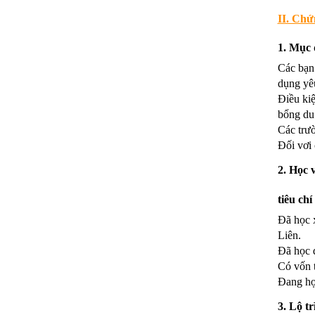
II. Chứ
1. Mục 
Các bạn
dụng yê
Điều kiệ
bổng du 
Các trườ
Đối vơi 
2. Học 
tiêu chí
Đã học x
Liên.
Đã học 
Có vốn 
Đang học
3. Lộ t