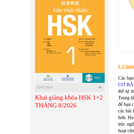
I. Chứn
Các bạn
CƠ BẢ
30/07/2024
thể tự t
Khai giảng khóa HSK 1+2
Trung tâ
để bạn c
THÁNG 8/2026
các bài 
hơn. Họ
trúc ngữ
hoạt cũn