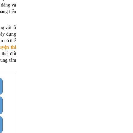
ễ dàng và
hăng tiến
ng với lỗ
 xây dựng
ạn có thể
uyện thi
 thể, đối
trung tâm