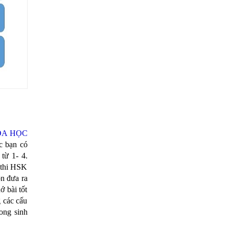
A HỌC
ác bạn có
 từ 1- 4.
ề thi HSK
ôn đưa ra
ớ bài tốt
 các cấu
rong sinh