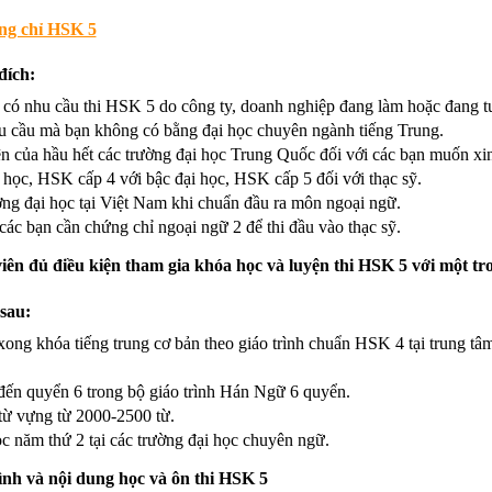
ng chỉ HSK 5
đích:
 có nhu cầu thi HSK 5 do công ty, doanh nghiệp đang làm hoặc đang t
u cầu mà bạn không có bằng đại học chuyên ngành tiếng Trung.
n của hầu hết các trường đại học Trung Quốc đối với các bạn muốn xi
học, HSK cấp 4 với bậc đại học, HSK cấp 5 đối với thạc sỹ.
ng đại học tại Việt Nam khi chuẩn đầu ra môn ngoại ngữ.
các bạn cần chứng chỉ ngoại ngữ 2 để thi đầu vào thạc sỹ.
viên đủ điều kiện tham gia khóa học và luyện thi HSK 5 với một tr
 sau:
ong khóa tiếng trung cơ bản theo giáo trình chuẩn HSK 4 tại trung t
đến quyển 6 trong bộ giáo trình Hán Ngữ 6 quyển.
từ vựng từ 2000-2500 từ.
 năm thứ 2 tại các trường đại học chuyên ngữ.
rình và nội dung học và ôn thi HSK 5