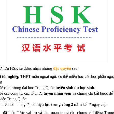
ở hữu HSK sẽ được nhận những
đặc quyền
sau:
i tốt nghiệp
THPT môn ngoại ngữ
, có thể miễn học các học phần ngo
ng
để các trường đại học Trung Quốc
tuyển sinh du học sinh
.
ể các công ty, các tổ chức
tuyển nhân viên
và chứng chỉ bắt buộc để
 việc Trung Quốc
ị trên toàn thế giới, có
hiệu lực trong vòng 2 năm
kể từ ngày cấp.
a đã hiểu được vai trò và tầm quan trọng của chứng chỉ tiếng Trung