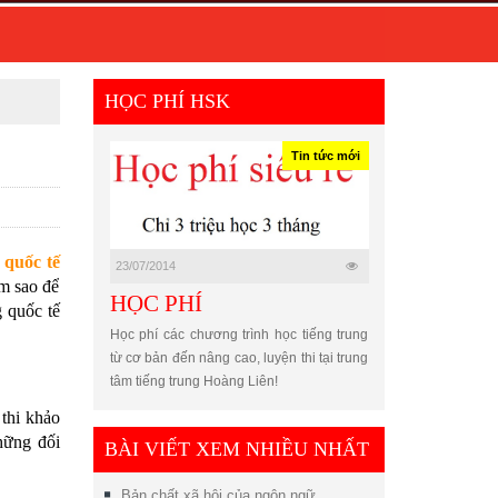
HỌC PHÍ HSK
Tin tức mới
 quốc tế
23/07/2014
m sao để
HỌC PHÍ
g quốc tế
Học phí các chương trình học tiếng trung
từ cơ bản đến nâng cao, luyện thi tại trung
tâm tiếng trung Hoàng Liên!
thi khảo
hững đối
BÀI VIẾT XEM NHIỀU NHẤT
Bản chất xã hội của ngôn ngữ