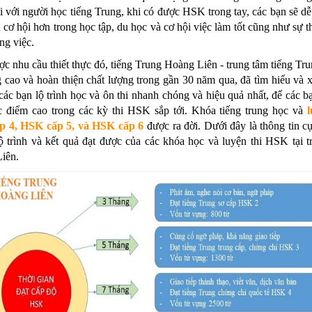
với người học tiếng Trung, khi có được HSK trong tay, các bạn sẽ d
 cơ hội hơn trong học tập, du học và cơ hội việc làm tốt cũng như sự t
ng việc.
c nhu cầu thiết thực đó, tiếng Trung Hoàng Liên - trung tâm tiếng Tru
 cao và hoàn thiện chất lượng trong gần 30 năm qua, đã tìm hiểu và
các bạn lộ trình học và ôn thi nhanh chóng và hiệu quả nhất, để các b
c điểm cao trong các kỳ thi HSK sắp tới. Khóa tiếng trung học và
l
p 4, HSK cấp 5, và HSK cấp 6
được ra đời. Dưới đây là thông tin cụ
ộ trình và kết quả đạt được của các khóa học và luyện thi HSK tại 
iên.