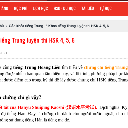
GIẢNG
HỌC PHÍ
LỊCH HỌC
HSK - DU HỌC
TÀI LIỆU
TỰ HỌC
chủ
/
Các khóa tiếng Trung
/
Khóa tiếng Trung luyện thi HSK 4, 5, 6
iếng Trung luyện thi HSK 4, 5, 6
2021
ta cùng
tiếng Trung Hoàng Liên
tìm hiểu về
chứng chỉ tiếng Trung
g được nhiều bạn quan tâm hiện nay, và lộ trình, phương pháp học là
ạt được điểm cao trong kỳ thi để lấy được chứng chỉ HSK tiếng Trun
 chứng chỉ gì vậy?
ết tắt của Hanyu Shuiping Kaoshi (汉语水平考试).
Dịch nghĩa: Kỳ 
nh độ tiếng Hán. Đây là chứng chỉ dành cho người nước ngoài, cho n
ông sử dụng tiếng Hán là tiếng mẹ đẻ.