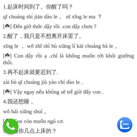
1.起床时间到了。你醒了吗？
qǐ chuáng shí jiān dào le 。 nǐ xǐng le ma ？
[☘️] Đến giờ thức dậy rồi .con dậy chưa ?
2.醒了，我只是不想离开床罢了。
xǐng le ， wǒ zhǐ shì bù xiǎng lí kāi chuáng bà le 。
[☘️] Con dậy rồi ạ .chỉ là không muốn rời khỏi giường
thôi.
3.再不起床就要迟到了.
zài bù qǐ chuáng jiù yào chí dào le .
[☘️] Vậy ngay nếu không sẽ trễ giờ đấy con .
4.我还想睡 。
wǒ hái xiǎng shuì 。
[☘️] Con còn muốn ngủ cơ.
5.昨晚你几点上床的？