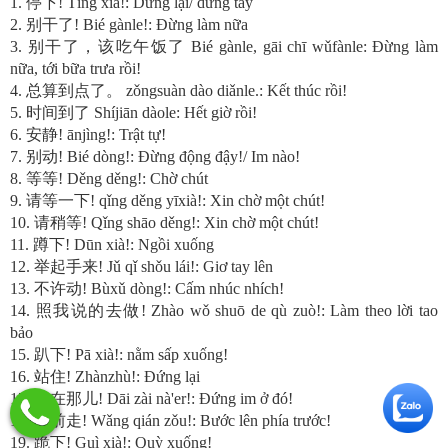
1. 停下! Tíng xià!: Dừng lại/ dừng tay
2. 别干了! Bié gànle!: Đừng làm nữa
3. 别干了，该吃午饭了 Bié gànle, gāi chī wǔfànle: Đừng làm
nữa, tới bữa trưa rồi!
4. 总算到点了。 zǒngsuàn dào diǎnle.: Kết thúc rồi!
5. 时间到了 Shíjiān dàole: Hết giờ rồi!
6. 安静! ānjìng!: Trật tự!
7. 别动! Bié dòng!: Đừng động đậy!/ Im nào!
8. 等等! Děng děng!: Chờ chút
9. 请等一下! qǐng děng yīxià!: Xin chờ một chút!
10. 请稍等! Qǐng shāo děng!: Xin chờ một chút!
11. 蹲下! Dūn xià!: Ngồi xuống
12. 举起手来! Jǔ qǐ shǒu lái!: Giơ tay lên
13. 不许动! Bùxǔ dòng!: Cấm nhúc nhích!
14. 照我说的去做! Zhào wǒ shuō de qù zuò!: Làm theo lời tao
bảo
15. 趴下! Pā xià!: nằm sấp xuống!
16. 站住! Zhànzhù!: Đứng lại
17. 呆在那儿! Dāi zài nà'er!: Đứng im ở đó!
18. 往前走! Wǎng qián zǒu!: Bước lên phía trước!
19. 跪下! Guì xià!: Quỳ xuống!