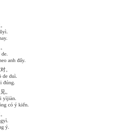
。
意。
ǔyì.
hay.
的。
 de.
heo anh đấy.
的对。
 de duì.
i đúng.
意见。
 yìjiàn.
ng có ý kiến.
意。
gyì.
ng ý.