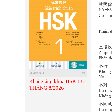
就照
Jiù zhà
Cứ làm
Phản đ
直接
Zhíjiē 
Phản đố
不行
Không 
30/07/2024
No.
Khai giảng khóa HSK 1+2
不对
THÁNG 8/2026
Bú duì
Không 
不同
Bù tón