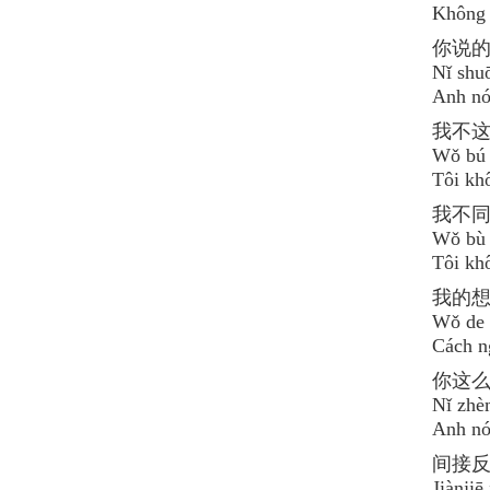
Không 
你说
Nǐ shuō
Anh nói
我不
Wǒ bú 
Tôi kh
我不
Wǒ bù t
Tôi kh
我的
Wǒ de x
Cách ng
你这
Nǐ zhè
Anh nói
间接
Jiànjiē