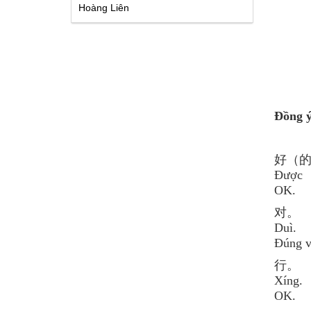
Hoàng Liên
Đồng ý
好（
Được
OK.
对。
Duì.
Đúng v
行。
Xíng.
OK.