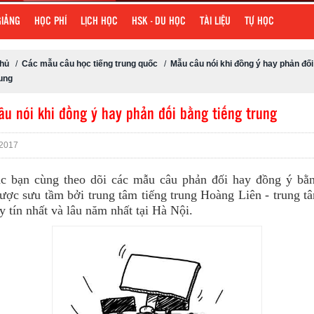
GIẢNG
HỌC PHÍ
LỊCH HỌC
HSK - DU HỌC
TÀI LIỆU
TỰ HỌC
chủ
/
Các mẫu câu học tiếng trung quốc
/
Mẫu câu nói khi đồng ý hay phản đố
rung
u nói khi đồng ý hay phản đối bằng tiếng trung
2017
c bạn cùng theo dõi các mẫu câu phản đối hay đồng ý bằn
ược sưu tầm bởi trung tâm tiếng trung Hoàng Liên - trung t
y tín nhất và lâu năm nhất tại Hà Nội.