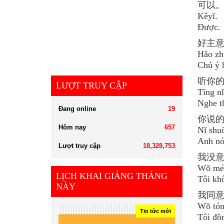
可以
Kěyǐ.
Được.
好主
Hǎo zh
Chủ ý 
听你
LƯỢT TRUY CẬP
Tīng nǐ
Nghe t
Đang online
19
你说
Hôm nay
657
Nǐ shuō
Anh nó
Lượt truy cập
18,328,753
我没
Wǒ méi
LỊCH KHAI GIẢNG THÁNG
Tôi khô
NÀY
我同
Wǒ tón
Tin tức mới
Tôi đồ