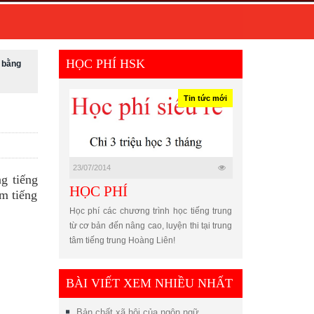
HỌC PHÍ HSK
i bằng
Tin tức mới
23/07/2014
g tiếng
HỌC PHÍ
âm tiếng
Học phí các chương trình học tiếng trung
từ cơ bản đến nâng cao, luyện thi tại trung
tâm tiếng trung Hoàng Liên!
BÀI VIẾT XEM NHIỀU NHẤT
Bản chất xã hội của ngôn ngữ