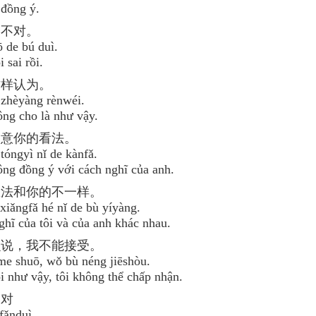
đồng ý.
的不对。
 de bú duì.
 sai rồi.
这样认为。
zhèyàng rènwéi.
ông cho là như vậy.
同意你的看法。
óngyì nǐ de kànfǎ.
ông đồng ý với cách nghĩ của anh.
想法和你的不一样。
iǎngfǎ hé nǐ de bù yíyàng.
hĩ của tôi và của anh khác nhau.
么说，我不能接受。
me shuō, wǒ bù néng jiēshòu.
 như vậy, tôi không thể chấp nhận.
反对
 fǎnduì