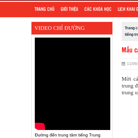
TRANG CHỦ
GIỚI THIỆU
CÁC KHÓA HỌC
LỊCH KHAI 
VIDEO CHỈ ĐƯỜNG
Trang 
tiếng t
Mẫu câ
11/09/
Mời cá
trung đ
trung u
Đường đến trung tâm tiếng Trung