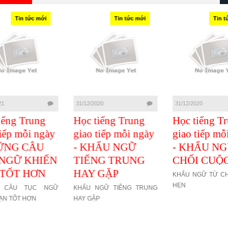
Tin tức mới
Tin tức mới
Tin t
21
31/12/2020
31/12/2020
iếng Trung
Học tiếng Trung
Học tiếng T
iếp mỗi ngày
giao tiếp mỗi ngày
giao tiếp mỗ
ỮNG CÂU
- KHẨU NGỮ
- KHẨU NG
NGỮ KHIẾN
TIẾNG TRUNG
CHỐI CUỘ
TỐT HƠN
HAY GẶP
KHẨU NGỮ TỪ CH
HẸN
 CÂU TỤC NGỮ
KHẨU NGỮ TIẾNG TRUNG
ẠN TỐT HƠN
HAY GẶP