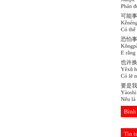
Phản đố
可能
Kěnéng
Có thể 
恐怕
Kǒngpà
E rằng 
也许
Yěxǔ h
Có lẽ 
要是
Yàoshi
Nếu là 
Bình
Tin 