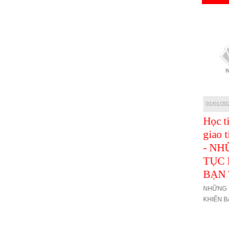
Tin tức mới
Tin tức mới
05/01/2021
03/01/2021
01/01/20
Học Tiếng Trung
Học tiếng Trung
Học t
giao tiếp - Mẫu câu
giao tiếp mỗi ngày
giao t
chúc
- NHỮNG CÂU
- NH
TỤC NGỮ KHIẾN
TỤC 
Mẫu câu chúc
BẠN TỐT HƠN
BẠN 
NHỮNG CÂU TỤC NGỮ
NHỮNG
KHIẾN BẠN TỐT HƠN
KHIẾN B