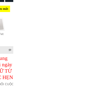
ức mới
Tin tức mới
Tin tức mới
31/12/2020
27/12/2020
rung
Những mẫu câu
Học tiếng Trung
i ngày
chúc mừng bằng
giao tiếp mỗi ngày
Ữ TỪ
tiếng Trung hay và
- Các câu chào hỏi
C HẸN
ý nghĩa
thông dụng trong
tiếng Trung
ỐI CUỘC
Những mẫu câu chúc mừng
bằng tiếng Trung hay và ý
Các câu chào hỏi thông dụng
nghĩa
trong tiếng Trung