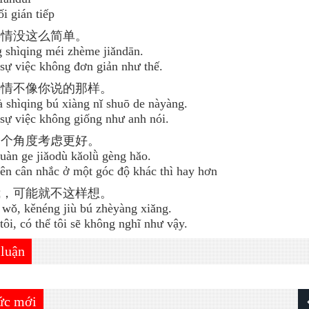
i gián tiếp
事情没这么简单。
 shìqing méi zhème jiǎndān.
sự việc không đơn giản như thế.
事情不像你说的那样。
 shìqing bú xiàng nǐ shuō de nàyàng.
sự việc không giống như anh nói.
换个角度考虑更好。
uàn ge jiǎodù kǎolǜ gèng hǎo.
nên cân nhắc ở một góc độ khác thì hay hơn
我，可能就不这样想。
 wǒ, kěnéng jiù bú zhèyàng xiǎng.
tôi, có thể tôi sẽ không nghĩ như vậy.
 luận
tức mới