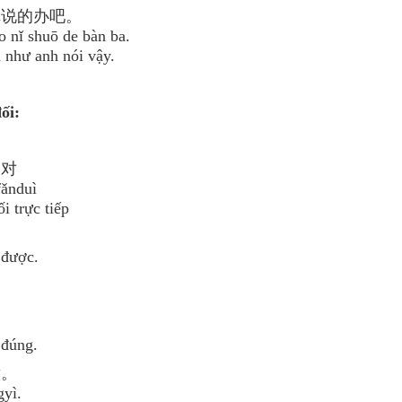
你说的办吧。
o nǐ shuō de bàn ba.
 như anh nói vậy.
ối:
反对
fǎnduì
i trực tiếp
。
được.
。
.
đúng.
意。
gyì.