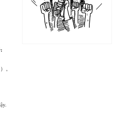
:
的）。
ậy.