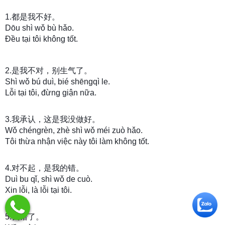
1.都是我不好。
Dōu shì wǒ bù hǎo.
Đều tại tôi không tốt
.
2.是我不对，别生气了。
Shì wǒ bú duì, bié shēngqì le.
Lỗi tại tôi, đừng giận nữa.
3.我承认，这是我没做好。
Wǒ chéngrèn, zhè shì wǒ méi zuò hǎo.
Tôi thừa nhận việc này tôi làm không tốt.
4.对不起，是我的错。
Duì bu qǐ, shì wǒ de cuò.
Xin lỗi, là lỗi tại tôi.
5.我错了。