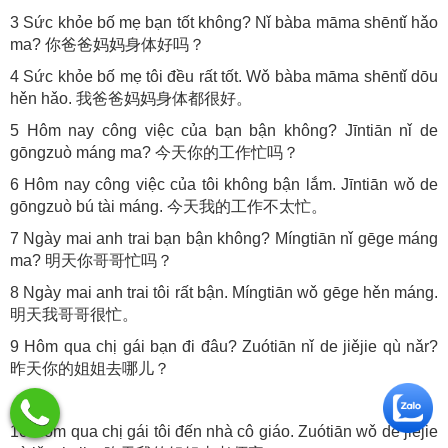
3 Sức khỏe bố mẹ bạn tốt không? Nǐ bàba māma shēntǐ hǎo
ma? 你爸爸妈妈身体好吗？
4 Sức khỏe bố mẹ tôi đều rất tốt. Wǒ bàba māma shēntǐ dōu
hěn hǎo. 我爸爸妈妈身体都很好。
5 Hôm nay công việc của bạn bận không? Jīntiān nǐ de
gōngzuò máng ma? 今天你的工作忙吗？
6 Hôm nay công việc của tôi không bận lắm. Jīntiān wǒ de
gōngzuò bú tài máng. 今天我的工作不太忙。
7 Ngày mai anh trai bạn bận không? Míngtiān nǐ gēge máng
ma? 明天你哥哥忙吗？
8 Ngày mai anh trai tôi rất bận. Míngtiān wǒ gēge hěn máng.
明天我哥哥很忙。
9 Hôm qua chị gái bạn đi đâu? Zuótiān nǐ de jiějie qù nǎr?
昨天你的姐姐去哪儿？
10 Hôm qua chị gái tôi đến nhà cô giáo. Zuótiān wǒ de jiějie