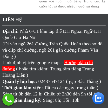
quen với ngôn ngữ tiếng Trung cực kỳ
cuốn hút và được nhiều người sử dụng
LIÊN HỆ
Địa chỉ:
Nhà 6-C1 khu tập thể ĐH Ngoại Ngữ-ĐH
Quốc Gia-Hà Nội
(Đi vào ngõ 261 đường Trần Quốc Hoàn theo sơ đồ
và clip chỉ đường, ngõ 261 gần đường Phạm Văn
Đồng )
Link định vị trên google maps:
Hướng dẫn chỉ
đường
( hoặc tìm kiếm: Trung tâm tiếng Trung
Hoàng Liên )
Quản lý lớp học:
02437547124 ( gặp Bác Thăng )
Thời gian làm việc :
Tất cả các ngày trong tuần (
Sáng từ 8h đến 12 h; Chiều từ 2h30 đến 9h tối )
Thời gian đăng ký:
Sáng: 8h; Tối: 18h