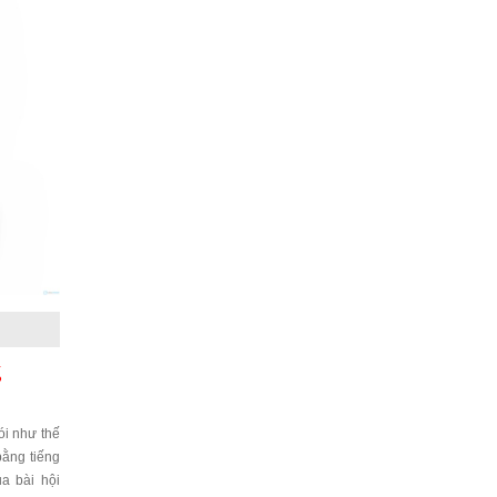
g
nói như thế
bằng tiếng
a bài hội