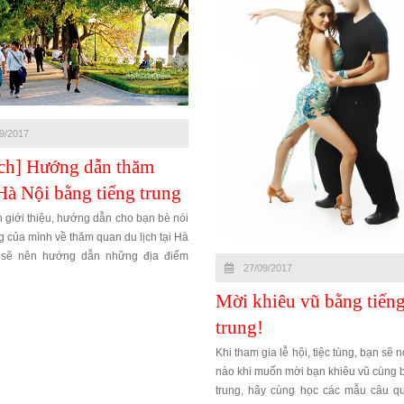
9/2017
ịch] Hướng dẫn thăm
Hà Nội bằng tiếng trung
giới thiệu, hướng dẫn cho bạn bè nói
ng của mình về thăm quan du lịch tại Hà
 sẽ nên hướng dẫn những địa điểm
27/09/2017
 cùng học tiếng trung với trung tâm
ng Hoàng Liên
Mời khiêu vũ bằng tiến
trung!
Khi tham gia lễ hội, tiệc tùng, bạn sẽ 
nào khi muốn mời bạn khiêu vũ cùng 
trung, hãy cùng học các mẫu câu qu