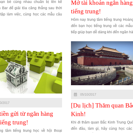
Mở tài khoản ngân hàng
bạn bè cùng nhau chuẩn bị lên kế
 Bar để giải tỏa căng thẳng sau thời
tiếng trung!
 tập làm việc, cùng học các mẫu câu
Hôm nay trung tâm tiếng trung Hoàng
ng qua bài hội thoại sau nhé
đến bạn học tiếng trung về các mẫu
tiếp giúp bạn dễ dàng khi đến ngân 
một tài khoản
05/10/2017
0/2017
[Du lịch] Thăm quan Bắ
tiền gửi từ ngân hàng
Kinh!
iếng trung!
Khi đi thăm quan Bắc Kinh Trung Quố
đến đâu, làm gì, hãy cùng học cá
ng tâm tiếng trung học về hội thoại