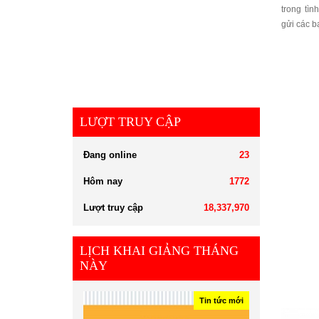
trong tì
gửi các b
LƯỢT TRUY CẬP
Đang online
23
Hôm nay
1772
Lượt truy cập
18,337,970
LỊCH KHAI GIẢNG THÁNG
NÀY
Tin tức mới