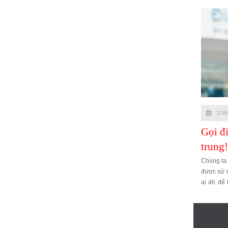
27/0
Gọi đi
trung!
Chúng ta
được sử 
ai đó để 
tâm tiếng
bạn học th
huống.