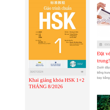
03/1
Đặt v
trung!
Dưới đây
30/07/2024
tiếng tru
bay bằng 
Khai giảng khóa HSK 1+2
các tình 
THÁNG 8/2026