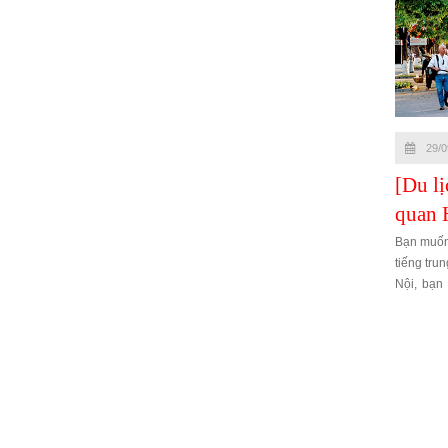
29/0
[Du l
quan 
Bạn muốn 
tiếng tru
Nội, bạn
nào, hãy
tiếng tru