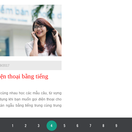
thoại sau cùng tiếng trung Hoàng Liên
9/2017
ện thoại bằng tiếng
 cùng nhau học các mẫu câu, từ vựng
dụng khi bạn muốn gọi điện thoại cho
tán ngẫu bằng tiếng trung cùng trung
 trung uy tín Hoàng Liên nhé. Chúc các
ật tốt tiếng trung giao tiếp với các tình
1
2
3
4
5
6
7
8
9