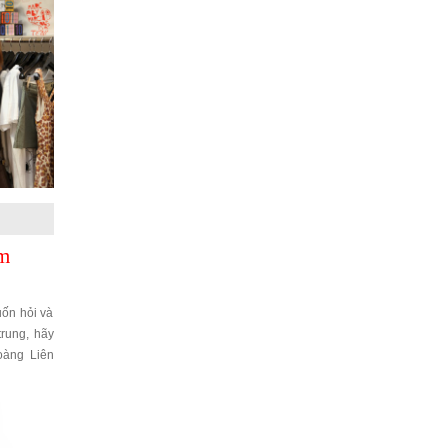
ắm
ốn hỏi và
rung, hãy
oàng Liên