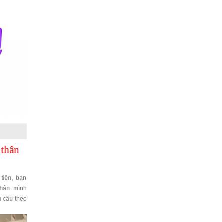
 thân
tiên, bạn
thân mình
u câu theo