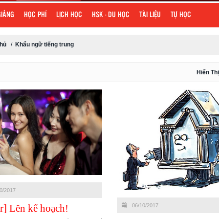
GIẢNG
HỌC PHÍ
LỊCH HỌC
HSK - DU HỌC
TÀI LIỆU
TỰ HỌC
chủ
/
Khẩu ngữ tiếng trung
Hiển Thị
0/2017
r] Lên kế hoạch!
06/10/2017