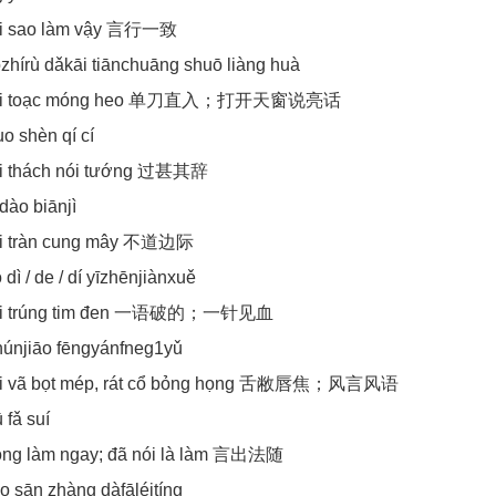
i sao làm vậy 言行一致
hírù dǎkāi tiānchuāng shuō liàng huà
ói toạc móng heo 单刀直入；打开天窗说亮话
uo shèn qí cí
i thách nói tướng 过甚其辞
 dào biānjì
i tràn cung mây 不道边际
 dì / de / dí yīzhēnjiànxuě
ói trúng tim đen 一语破的；一针见血
húnjiāo fēngyánfneg1yǔ
ói vã bọt mép, rát cổ bỏng họng 舌敝唇焦；风言风语
 fǎ suí
xong làm ngay; đã nói là làm 言出法随
 sān zhàng dàfāléitíng