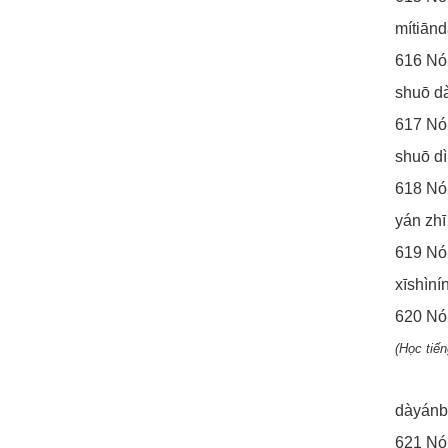
mítiān
616 Nó
shuō dà
617 N
shuō dì 
618 Nó
yán zh
619 N
xīshìní
620 Nó
(Học tiến
dàyánb
621 Nó