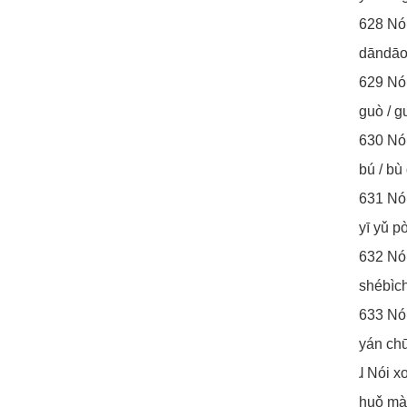
628 Nó
dāndāoz
629 N
guò / g
630 Nó
bú / bù
631 Nó
yī yǔ pò
632 N
shébìc
633 N
yán chū
ɺ Nói 
huǒ mào