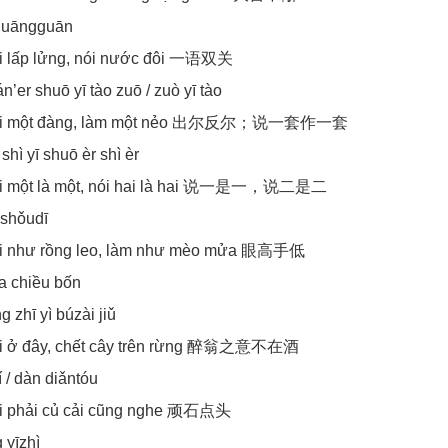
shuāngguān
i lấp lửng, nói nước đôi 一语双关
án’er shuō yī tào zuō / zuò yī tào
ói một đàng, làm một nẻo 出尔反尔；说一套作一套
shì yī shuō èr shì èr
i một là một, nói hai là hai 说一是一，说二是二
shǒudī
i như rồng leo, làm như mèo mửa 眼高手低
a chiều bốn
g zhī yì búzài jiǔ
i ở đây, chết cây trên rừng 醉翁之意不在酒
 / dàn diǎntóu
i phải củ cải cũng nghe 顽石点头
 yīzhì