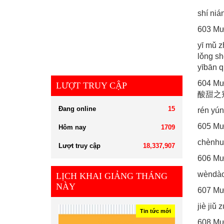
shí niá
603 M
yī mǔ zh
lǒng sh
yībān q
604 M
LƯỢT TRUY CẬP
酸甜之
Đang online
15
rén yún
605 Mư
Hôm nay
1709
chènhu
Lượt truy cập
18,337,907
606 M
wèndà
LỊCH KHAI GIẢNG THÁNG
NÀY
607 Mư
jiè jiǔ 
Tin tức mới
608 M