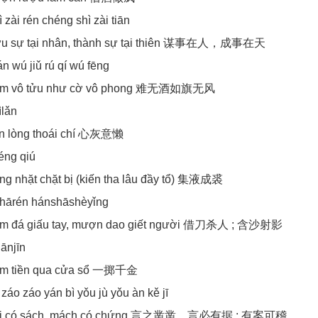
 zài rén chéng shì zài tiān
u sự tại nhân, thành sự tại thiên 谋事在人，成事在天
án wú jiǔ rú qí wú fēng
am vô tửu như cờ vô phong 难无酒如旗无风
ìlǎn
n lòng thoái chí 心灰意懒
héng qiú
ng nhặt chặt bị (kiến tha lâu đầy tổ) 集液成裘
shārén hánshāshèyǐng
m đá giấu tay, mượn dao giết người 借刀杀人 ; 含沙射影
iānjīn
m tiền qua cửa sổ 一掷千金
 záo záo yán bì yǒu jù yǒu àn kě jī
ói có sách, mách có chứng 言之凿凿，言必有据 ; 有案可稽