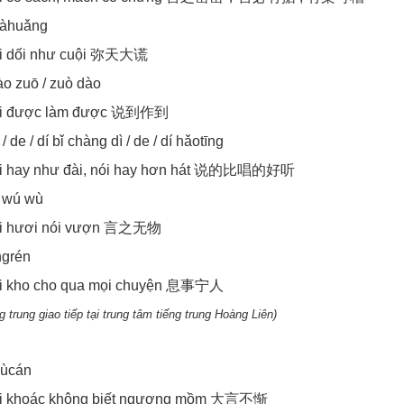
dàhuǎng
i dối như cuội 弥天大谎
o zuō / zuò dào
ói được làm được 说到作到
/ de / dí bǐ chàng dì / de / dí hǎotīng
i hay như đài, nói hay hơn hát 说的比唱的好听
ī wú wù
ói hươi nói vượn 言之无物
ngrén
i kho cho qua mọi chuyện 息事宁人
g trung giao tiếp tại trung tâm tiếng trung Hoàng Liên)
ùcán
i khoác không biết ngượng mồm 大言不惭