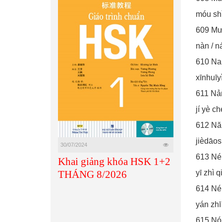
móu shì
609 Mư
nàn / n
610 N
xīnhuīy
611 Nả
jí yè c
612 Nă
jièdāo
30/07/2024
613 Né
Khai giảng khóa HSK 1+2
yī zhì q
THÁNG 8/2026
614 Né
yán zhī
615 N