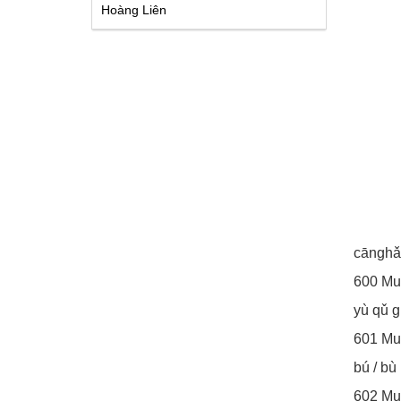
Hoàng Liên
cānghǎ
600 M
yù qǔ g
601 Mu
bú / bù
602 M