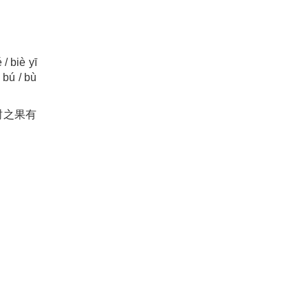
 / biè yī
 bú / bù
、一树之果有