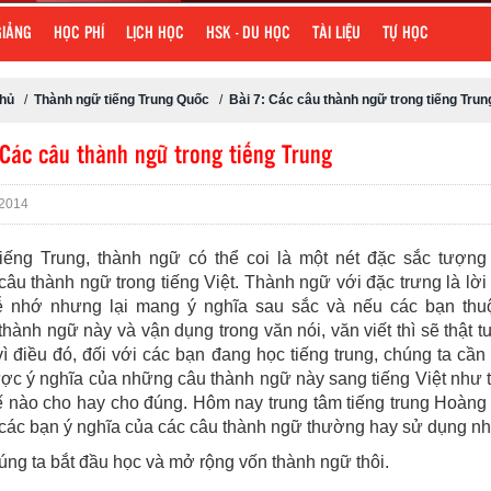
GIẢNG
HỌC PHÍ
LỊCH HỌC
HSK - DU HỌC
TÀI LIỆU
TỰ HỌC
chủ
/
Thành ngữ tiếng Trung Quốc
/
Bài 7: Các câu thành ngữ trong tiếng Trun
 Các câu thành ngữ trong tiếng Trung
2014
tiếng Trung, thành ngữ có thể coi là một nét đặc sắc tượng
âu thành ngữ trong tiếng Việt. Thành ngữ với đặc trưng là lời
ễ nhớ nhưng lại mang ý nghĩa sau sắc và nếu các bạn thu
hành ngữ này và vận dụng trong văn nói, văn viết thì sẽ thật tu
ì điều đó, đối với các bạn đang học tiếng trung, chúng ta cần
ợc ý nghĩa của những câu thành ngữ này sang tiếng Việt như 
ế nào cho hay cho đúng. Hôm nay trung tâm tiếng trung Hoàng
 các bạn ý nghĩa của các câu thành ngữ thường hay sử dụng nh
ng ta bắt đầu học và mở rộng vốn thành ngữ thôi.