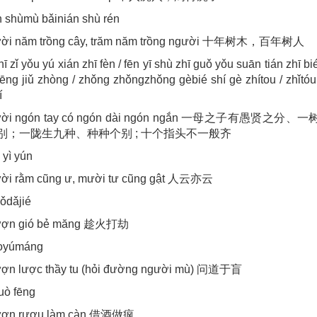
n shùmù bǎinián shù rén
ười năm trồng cây, trăm năm trồng người 十年树木，百年树人
ī zǐ yǒu yú xián zhī fèn / fēn yī shù zhī guǒ yǒu suān tián zhī bié
ēng jiǔ zhòng / zhǒng zhǒngzhǒng gèbié shí gè zhítou / zhǐtóu
í
ười ngón tay có ngón dài ngón ngắn 一母之子有愚贤之分
别；一陇生九种、种种个别 ; 十个指头不一般齐
 yì yún
ời rằm cũng ư, mười tư cũng gật 人云亦云
ǒdǎjié
ượn gió bẻ măng 趁火打劫
oyúmáng
ợn lược thầy tu (hỏi đường người mù) 问道于盲
zuò fēng
ượn rượu làm càn 借酒做疯