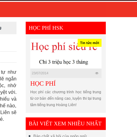
HỌC PHÍ HSK
g
Tin tức mới
 tự như
23/07/2014
 lẽ ngắn
HỌC PHÍ
ộc, nhớ
yệt với.
Học phí các chương trình học tiếng trung
 hiểu và
từ cơ bản đến nâng cao, luyện thi tại trung
tâm tiếng trung Hoàng Liên!
thế nào,
 Liên sẽ
é.
BÀI VIẾT XEM NHIỀU NHẤT
Bản chất xã hội của ngôn ngữ