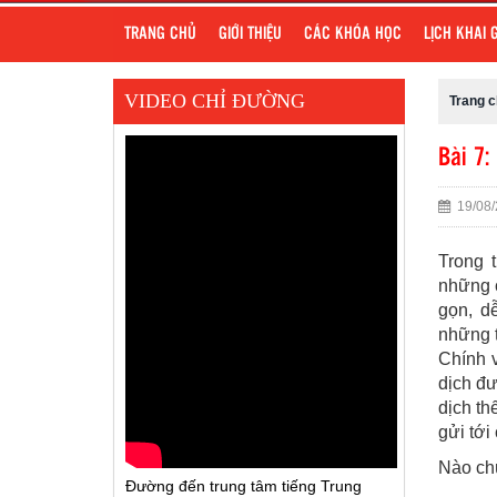
TRANG CHỦ
GIỚI THIỆU
CÁC KHÓA HỌC
LỊCH KHAI 
VIDEO CHỈ ĐƯỜNG
Trang 
Bài 7:
19/08/
Trong 
những c
gọn, d
những t
Chính v
dịch đư
dịch th
gửi tới
Nào chú
Đường đến trung tâm tiếng Trung