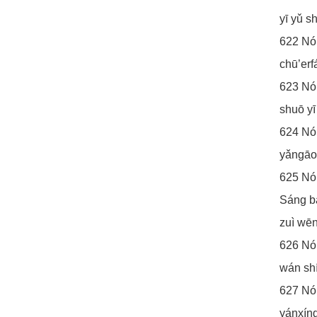
yī yǔ 
622 Nó
chū’erf
623 N
shuō yī 
624 Nó
yǎngāo
625 Nó
Sáng b
zuì wēn
626 Nó
wán shí
627 Nó
yánxíng