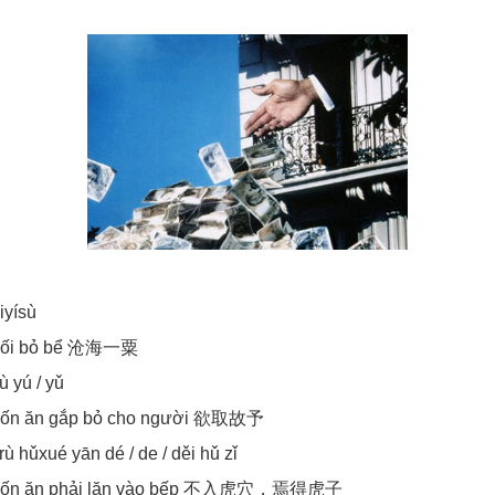
iyísù
uối bỏ bể 沧海一粟
ù yú / yǔ
ốn ăn gắp bỏ cho người 欲取故予
 rù hǔxué yān dé / de / děi hǔ zǐ
uốn ăn phải lăn vào bếp 不入虎穴，焉得虎子